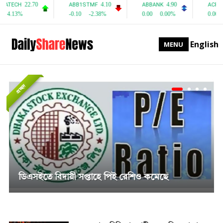
English
MENU
প্রচ্ছদ
সাপ্তাহিক দর বৃদ্ধির শীর্ষে পিএফফার্স্ট মিউচুয়াল ফান্ড