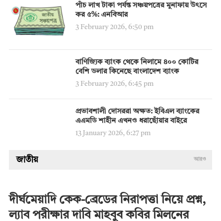
পাঁচ লাখ টাকা পর্যন্ত সঞ্চয়পত্রের মুনাফায় উৎসে
কর ৫%: এনবিআর
3 February 2026, 6:50 pm
বাণিজ্যিক ব্যাংক থেকে নিলামে ৪০০ কোটির
বেশি ডলার কিনেছে বাংলাদেশ ব্যাংক
3 February 2026, 6:45 pm
প্রভাবশালী দোসররা অক্ষত: ইবিএল ব্যাংকের
এএমডি শাহীন এখনও ধরাছোঁয়ার বাইরে
13 January 2026, 6:27 pm
জাতীয়
আরও
দীর্ঘমেয়াদি কেক-ব্রেডের নিরাপত্তা নিয়ে প্রশ্ন,
ল্যাব পরীক্ষার দাবি মাহবুব কবির মিলনের