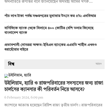
অর্থনীতিতে রূপান্তর বলে জানিয়েছেন অর্থমন্ত্রী আমির খসরু...
পাঁচ লাখ টাকা পর্যন্ত সঞ্চয়পত্রের মুনাফায় উৎসে কর ৫%: এনবিআর
বাণিজ্যিক ব্যাংক থেকে নিলামে ৪০০ কোটির বেশি ডলার কিনেছে
বাংলাদেশ ব্যাংক
প্রভাবশালী দোসররা অক্ষত: ইবিএল ব্যাংকের এএমডি শাহীন এখনও
ধরাছোঁয়ার বাইরে
বিশ্ব
আরও
উইলিয়াম, হ্যারি ও রাজপরিবারের সদস্যদের জন্য রাজা
চার্লসের ক্যানসার কী পরিবর্তন নিয়ে আসবে?
6 February 2024, 6:09 pm
ক্যান্সারে আক্রান্ত হয়েছেন ব্রিটিশ রাজা তৃতীয় চার্লস। রাজপরিবারের