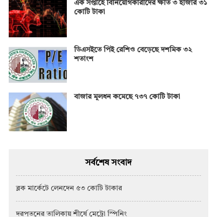
এক সপ্তাহে বিনিয়োগকারীদের ক্ষতি ৩ হাজার ৩১
কোটি টাকা
ডিএসইতে পিই রেশিও বেড়েছে দশমিক ৩২
শতাংশ
বাজার মূলধন কমেছে ৭৩৭ কোটি টাকা
সর্বশেষ সংবাদ
ব্লক মার্কেটে লেনদেন ৫৩ কোটি টাকার
দরপতনের তালিকায় শীর্ষে মেট্রো স্পিনিং