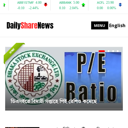
English
MENU
প্রচ্ছদ
সাপ্তাহিক দর বৃদ্ধির শীর্ষে পিএফফার্স্ট মিউচুয়াল ফান্ড