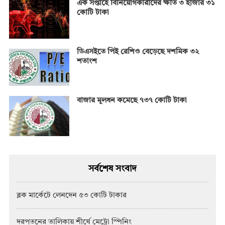
এক সপ্তাহে বিনিয়োগকারীদের ক্ষতি ৩ হাজার ৩১
কোটি টাকা
ডিএসইতে পিই রেশিও বেড়েছে দশমিক ৩২
শতাংশ
বাজার মূলধন কমেছে ৭৩৭ কোটি টাকা
সর্বশেষ সংবাদ
ব্লক মার্কেটে লেনদেন ৫৩ কোটি টাকার
দরপতনের তালিকায় শীর্ষে মেট্রো স্পিনিং