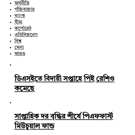
অর্থনীতি
পুঁজিবাজার
ব্যাংক
বীমা
কর্পোরেট
এগ্রিবিজনেস
বিশ্ব
খেলা
আরও
ডিএসইতে বিদায়ী সপ্তাহে পিই রেশিও
কমেছে
সাপ্তাহিক দর বৃদ্ধির শীর্ষে পিএফফার্স্ট
মিউচুয়াল ফান্ড