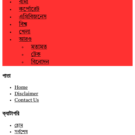
বীমা
কর্পোরেট
এগ্রিবিজনেস
বিশ্ব
খেলা
আরও
মতামত
টেক
বিনোদন
পাতা
Home
Disclaimer
Contact Us
ক্যাটাগরি
হোম
সর্বশেষ