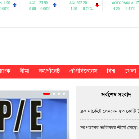
্যাংক
বীমা
কর্পোরেট
এগ্রিবিজনেস
বিশ্ব
খেলা
সর্বশেষ সংবাদ
ব্লক মার্কেটে লেনদেন ৫৩ কোটি 
দরপতনের তালিকায় শীর্ষে মেট্রো 