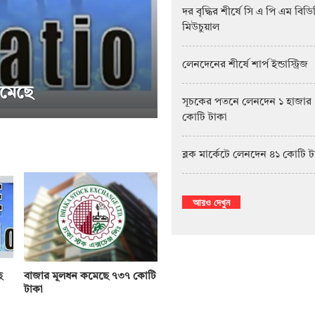
দর বৃদ্ধির শীর্ষে সি এ পি এম বিড
মিউচুয়াল
লেনদেনের শীর্ষে শার্প ইন্ডাস্ট্রিজ
সূচকের পতনে লেনদেন ১ হাজার
কোটি টাকা
সাপ্তাহিক দর বৃদ্ধির শীর্ষে পিএফফার্স্ট মিউচ
ব্লক মার্কেটে লেনদেন ৪১ কোটি 
আরও দেখুন
ে
বাজার মূলধন কমেছে ৭৩৭ কোটি
টাকা