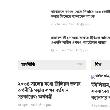
বাণিজ্যিক ব্যাংক থেকে নিলামে ৪০০ কোট
ডলার কিনেছে বাংলাদেশ ব্যাংক
3 February 2026, 6:45 pm
প্রভাবশালী দোসররা অক্ষত: ইবিএল ব্যাংক
এএমডি শাহীন এখনও ধরাছোঁয়ার বাইরে
13 January 2026, 6:27 pm
অর্থনীতি
বিশ্ব
আরও
২০৩৪ সালের মধ্যে ট্রিলিয়ন ডলার
উইলিয়াম,
অর্থনীতি গড়ার লক্ষ্য বর্তমান
সদস্যদের 
সরকারের: অর্থমন্ত্রী
ক্যানসার 
10 April 2026, 6:17 pm
6 February 