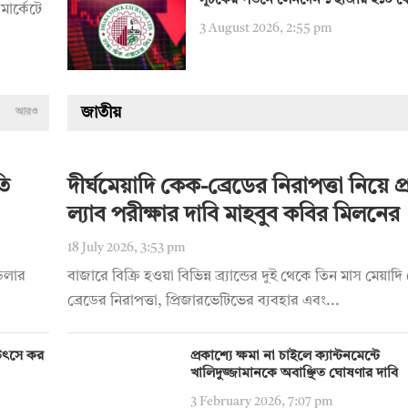
সূচকের পতনে লেনদেন ১ হাজার ২১০ ক
মার্কেটে
3 August 2026, 2:55 pm
জাতীয়
আরও
তি
দীর্ঘমেয়াদি কেক-ব্রেডের নিরাপত্তা নিয়ে প্রশ
ল্যাব পরীক্ষার দাবি মাহবুব কবির মিলনের
18 July 2026, 3:53 pm
 ডলার
বাজারে বিক্রি হওয়া বিভিন্ন ব্র্যান্ডের দুই থেকে তিন মাস মেয়া
ব্রেডের নিরাপত্তা, প্রিজারভেটিভের ব্যবহার এবং...
য় উৎসে কর
প্রকাশ্যে ক্ষমা না চাইলে ক্যান্টনমেন্টে
খালিদুজ্জামানকে অবাঞ্ছিত ঘোষণার দাবি
3 February 2026, 7:07 pm