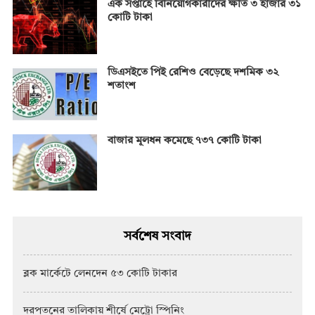
এক সপ্তাহে বিনিয়োগকারীদের ক্ষতি ৩ হাজার ৩১
কোটি টাকা
ডিএসইতে পিই রেশিও বেড়েছে দশমিক ৩২
শতাংশ
বাজার মূলধন কমেছে ৭৩৭ কোটি টাকা
সর্বশেষ সংবাদ
ব্লক মার্কেটে লেনদেন ৫৩ কোটি টাকার
দরপতনের তালিকায় শীর্ষে মেট্রো স্পিনিং