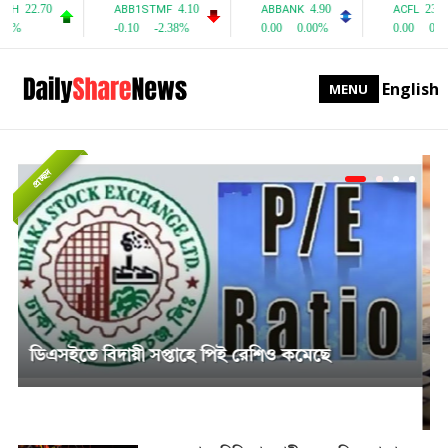
English
MENU
প্রচ্ছদ
সাপ্তাহিক দর বৃদ্ধির শীর্ষে পিএফফার্স্ট মিউচুয়াল ফান্ড