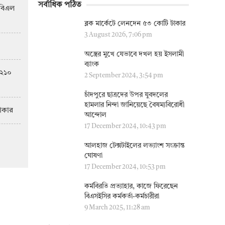
সর্বাধিক পঠিত
িবিএল
ব্লক মার্কেটে লেনদেন ৫৩ কোটি টাকার
3 August 2026, 7:06 pm
অস্ত্রের মুখে যেভাবে দখল হয় ইসলামী
ব্যাংক
 ২১০
2 September 2024, 3:54 pm
চাঁদপুরে ছাত্রদের উপর যুবদলের
র্স্ট মিউচুয়াল ফান্ড
সাপ্তাহিক দরপতন
হামলার নিন্দা জানিয়েছে বৈষম্যবিরোধী
টাকার
আন্দোল
17 December 2024, 10:43 pm
আলহাজ টেক্সটাইলের লভ্যাংশ সংক্রান্ত
ঘোষণা
17 December 2024, 10:53 pm
কর্মবিরতি প্রত্যাহার, কাজে ফিরেছেন
বিএসইসির কর্মকর্তা-কর্মচারীরা
9 March 2025, 11:28 am