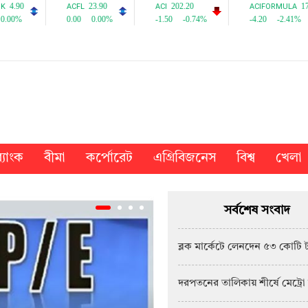
্যাংক
বীমা
কর্পোরেট
এগ্রিবিজনেস
বিশ্ব
খেলা
সর্বশেষ সংবাদ
ব্লক মার্কেটে লেনদেন ৫৩ কোটি 
দরপতনের তালিকায় শীর্ষে মেট্রো 