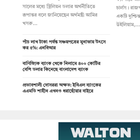
সালের মধ্যে ট্রিলিয়ন ডলার অর্থনীতিতে
চার্লস। রাজ
রূপান্তর বলে জানিয়েছেন অর্থমন্ত্রী আমির
একটি দুশ্চিন্
খসরু...
উইলিয়াম,...
পাঁচ লাখ টাকা পর্যন্ত সঞ্চয়পত্রের মুনাফায় উৎসে
কর ৫%: এনবিআর
বাণিজ্যিক ব্যাংক থেকে নিলামে ৪০০ কোটির
বেশি ডলার কিনেছে বাংলাদেশ ব্যাংক
প্রভাবশালী দোসররা অক্ষত: ইবিএল ব্যাংকের
এএমডি শাহীন এখনও ধরাছোঁয়ার বাইরে