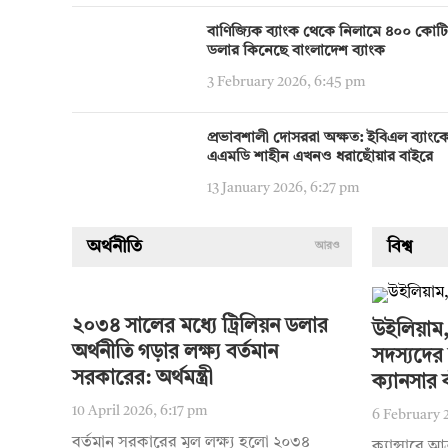
বাণিজ্যিক ব্যাংক থেকে নিলামে ৪০০ কোট
ডলার কিনেছে বাংলাদেশ ব্যাংক
3 February 2026, 6:45 pm
প্রভাবশালী দোসররা অক্ষত: ইবিএল ব্যাংক
এএমডি শাহীন এখনও ধরাছোঁয়ার বাইরে
13 January 2026, 6:27 pm
অর্থনীতি
বিশ্ব
আরও
২০৩৪ সালের মধ্যে ট্রিলিয়ন ডলার
উইলিয়াম,
অর্থনীতি গড়ার লক্ষ্য বর্তমান
সদস্যদের 
সরকারের: অর্থমন্ত্রী
ক্যানসার 
10 April 2026, 6:17 pm
6 February 
বর্তমান সরকারের মূল লক্ষ্য হলো ২০৩৪
ক্যান্সারে আ